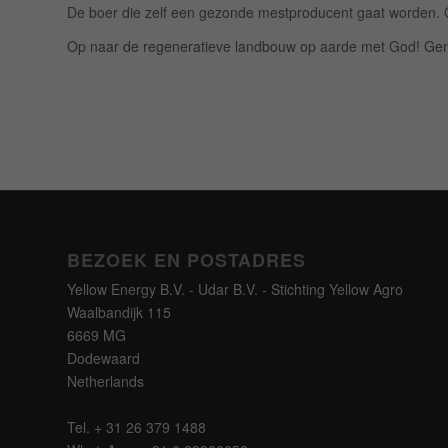
De boer die zelf een gezonde mestproducent gaat worden. 
Op naar de regeneratieve landbouw op aarde met God! Gene
BEZOEK EN POSTADRES
Yellow Energy B.V. - Udar B.V. - Stichting Yellow Agro
Waalbandijk 115
6669 MG
Dodewaard
Netherlands
Tel. + 31 26 379 1488