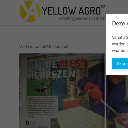
Deze w
Vanaf 25
worden d
Veld nieuws uit Gelderland!
waardoor
Akko