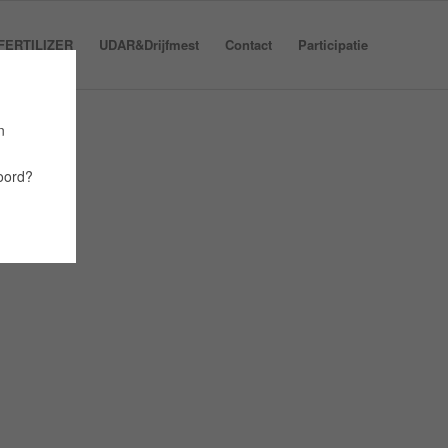
FERTILIZER
UDAR&Drijfmest
Contact
Participatie
n
oord?