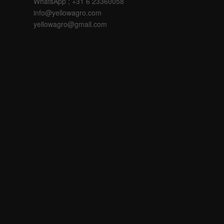
WhatsApp ; +31 6 23360058
info@yellowagro.com
yellowagro@gmail.com