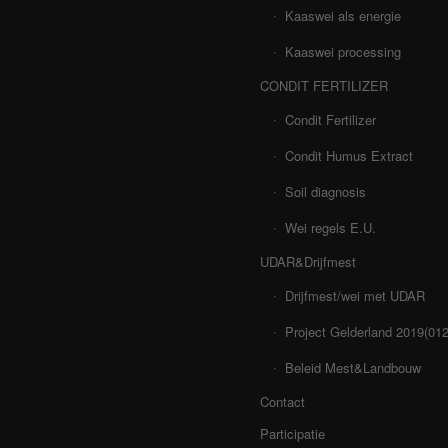
Kaaswei als energie
Kaaswei processing
CONDIT FERTILIZER
Condit Fertilizer
Condit Humus Extract
Soil diagnosis
Wei regels E.U.
UDAR&Drijfmest
Drijfmest/wei met UDAR
Project Gelderland 2019(01
Beleid Mest&Landbouw
Contact
Participatie