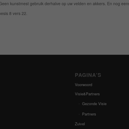
Geen kunstmest gebruik derhalve op uw velden en akkers. En nog een
sis 8 vers 22.
PAGINA’S
Voorwoord
Visie&Partners
Gezonde Visie
Partners
Zuivel