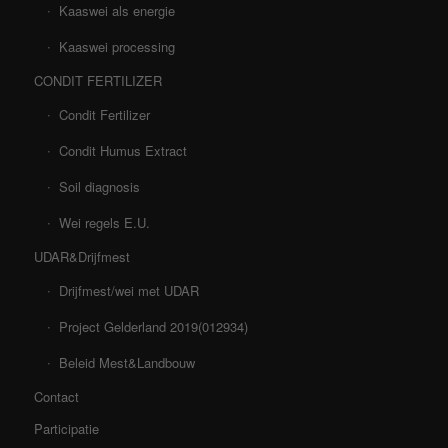
Kaaswei als energie
Kaaswei processing
CONDIT FERTILIZER
Condit Fertilizer
Condit Humus Extract
Soil diagnosis
Wei regels E.U.
UDAR&Drijfmest
Drijfmest/wei met UDAR
Project Gelderland 2019(012934)
Beleid Mest&Landbouw
Contact
Participatie