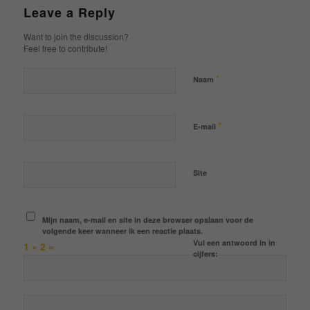
Leave a Reply
Want to join the discussion?
Feel free to contribute!
*
Naam
*
E-mail
Site
Mijn naam, e-mail en site in deze browser opslaan voor de
volgende keer wanneer ik een reactie plaats.
Vul een antwoord in in
1 × 2 =
cijfers: