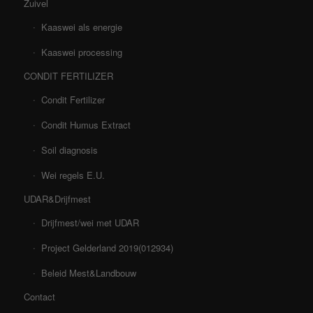
Zuivel
Kaaswei als energie
Kaaswei processing
CONDIT FERTILIZER
Condit Fertilizer
Condit Humus Extract
Soil diagnosis
Wei regels E.U.
UDAR&Drijfmest
Drijfmest/wei met UDAR
Project Gelderland 2019(012934)
Beleid Mest&Landbouw
Contact