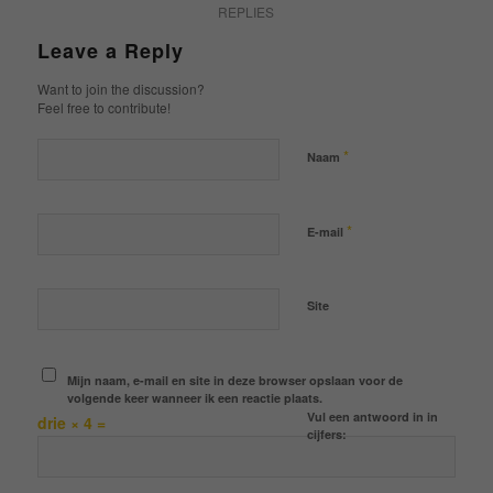
REPLIES
Leave a Reply
Want to join the discussion?
Feel free to contribute!
*
Naam
*
E-mail
Site
Mijn naam, e-mail en site in deze browser opslaan voor de
volgende keer wanneer ik een reactie plaats.
Vul een antwoord in in
drie × 4 =
cijfers: