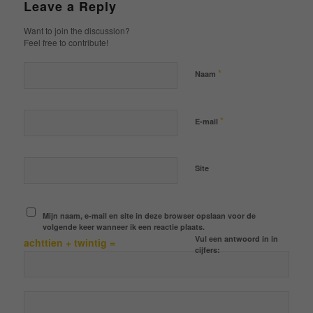
Leave a Reply
Want to join the discussion?
Feel free to contribute!
*
Naam
*
E-mail
Site
Mijn naam, e-mail en site in deze browser opslaan voor de
volgende keer wanneer ik een reactie plaats.
Vul een antwoord in in
achttien + twintig =
cijfers: