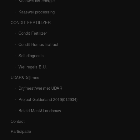
Kaaswei als energie
Kaaswei processing
CONDIT FERTILIZER
Condit Fertilizer
Condit Humus Extract
Soil diagnosis
Wei regels E.U.
UDAR&Drijfmest
Drijfmest/wei met UDAR
Project Gelderland 2019(012934)
Beleid Mest&Landbouw
Contact
Participatie