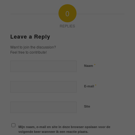
0
REPLIES
Leave a Reply
Want to join the discussion?
Feel free to contribute!
*
Naam
*
E-mail
Site
Mijn naam, e-mail en site in deze browser opslaan voor de
volgende keer wanneer ik een reactie plaats.