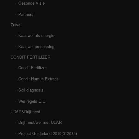
Gezonde Visie
Partners
Zuivel
Kaaswei als energie
Kaaswei processing
CONDIT FERTILIZER
Condit Fertilizer
Condit Humus Extract
Soil diagnosis
Wei regels E.U.
UDAR&Drijfmest
Drijfmest/wei met UDAR
Project Gelderland 2019(012934)