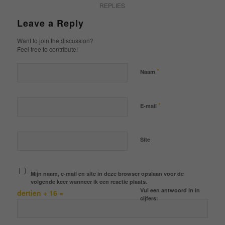
REPLIES
Leave a Reply
Want to join the discussion?
Feel free to contribute!
*
Naam
*
E-mail
Site
Mijn naam, e-mail en site in deze browser opslaan voor de
volgende keer wanneer ik een reactie plaats.
Vul een antwoord in in
dertien + 16 =
cijfers: