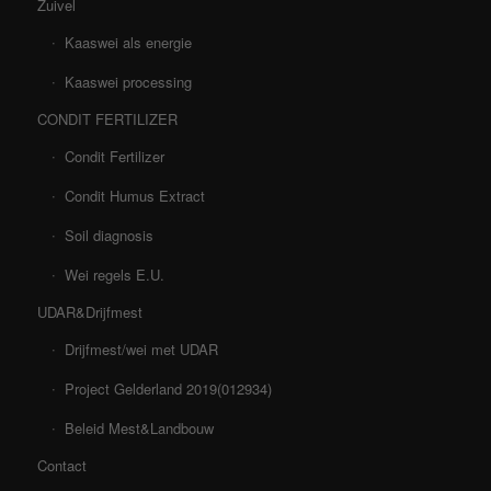
Zuivel
Kaaswei als energie
Kaaswei processing
CONDIT FERTILIZER
Condit Fertilizer
Condit Humus Extract
Soil diagnosis
Wei regels E.U.
UDAR&Drijfmest
Drijfmest/wei met UDAR
Project Gelderland 2019(012934)
Beleid Mest&Landbouw
Contact