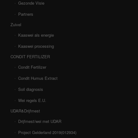
Gezonde Visie
Partners
Zuivel
Kaaswei als energie
Kaaswei processing
CONDIT FERTILIZER
Condit Fertilizer
Condit Humus Extract
Soil diagnosis
Wei regels E.U.
UDAR&Drijfmest
Drijfmest/wei met UDAR
Project Gelderland 2019(012934)