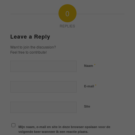
0
REPLIES
Leave a Reply
Want to join the discussion?
Feel free to contribute!
*
Naam
*
E-mail
Site
Mijn naam, e-mail en site in deze browser opslaan voor de
volgende keer wanneer ik een reactie plaats.