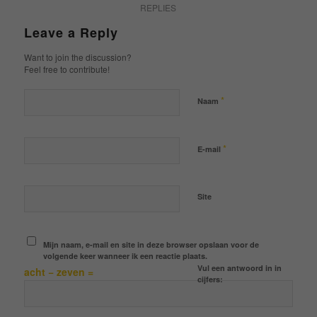
REPLIES
Leave a Reply
Want to join the discussion?
Feel free to contribute!
*
Naam
*
E-mail
Site
Mijn naam, e-mail en site in deze browser opslaan voor de
volgende keer wanneer ik een reactie plaats.
Vul een antwoord in in
acht − zeven =
cijfers: