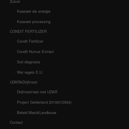
Zuivel
Kaaswei als energie
Kaaswei processing
CONDIT FERTILIZER
Condit Fertilizer
Condit Humus Extract
Soil diagnosis
Wei regels E.U.
UDAR&Drijfmest
Drijfmest/wei met UDAR
Project Gelderland 2019(012934)
Beleid Mest&Landbouw
Contact