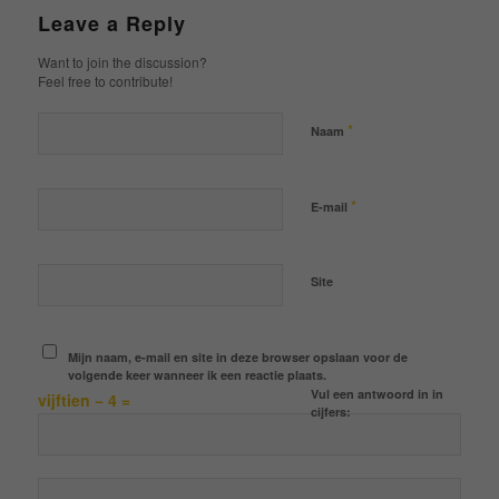
Leave a Reply
Want to join the discussion?
Feel free to contribute!
*
Naam
*
E-mail
Site
Mijn naam, e-mail en site in deze browser opslaan voor de
volgende keer wanneer ik een reactie plaats.
Vul een antwoord in in
vijftien − 4 =
cijfers: