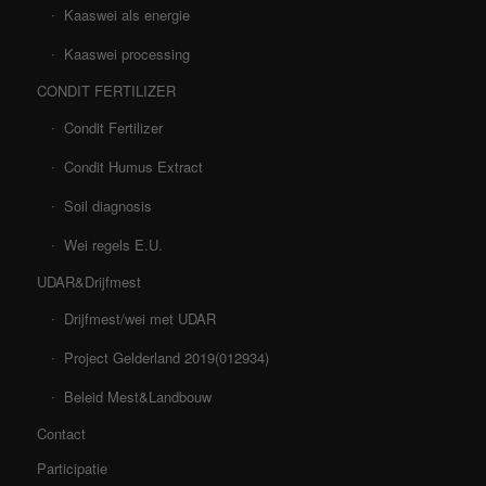
Kaaswei als energie
Kaaswei processing
CONDIT FERTILIZER
Condit Fertilizer
Condit Humus Extract
Soil diagnosis
Wei regels E.U.
UDAR&Drijfmest
Drijfmest/wei met UDAR
Project Gelderland 2019(012934)
Beleid Mest&Landbouw
Contact
Participatie